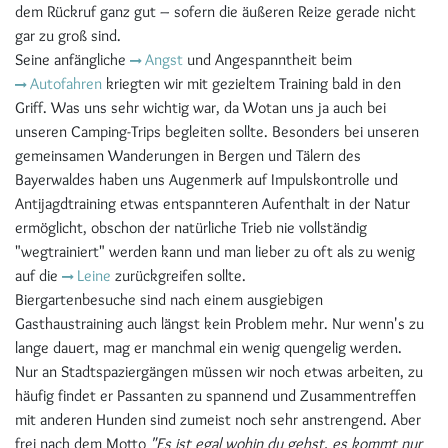
dem Rückruf ganz gut – sofern die äußeren Reize gerade nicht
gar zu groß sind.
Seine anfängliche
Angst
und Angespanntheit beim
Autofahren
kriegten wir mit gezieltem Training bald in den
Griff. Was uns sehr wichtig war, da Wotan uns ja auch bei
unseren Camping-Trips begleiten sollte. Besonders bei unseren
gemeinsamen Wanderungen in Bergen und Tälern des
Bayerwaldes haben uns Augenmerk auf Impulskontrolle und
Antijagdtraining etwas entspannteren Aufenthalt in der Natur
ermöglicht, obschon der natürliche Trieb nie vollständig
"wegtrainiert" werden kann und man lieber zu oft als zu wenig
auf die
Leine
zurückgreifen sollte.
Biergartenbesuche sind nach einem ausgiebigen
Gasthaustraining auch längst kein Problem mehr. Nur wenn's zu
lange dauert, mag er manchmal ein wenig quengelig werden.
Nur an Stadtspaziergängen müssen wir noch etwas arbeiten, zu
häufig findet er Passanten zu spannend und Zusammentreffen
mit anderen Hunden sind zumeist noch sehr anstrengend. Aber
frei nach dem Motto
"Es ist egal wohin du gehst, es kommt nur